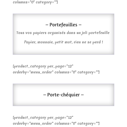
columns="0" category=""]
– Portefeuilles –
Tous vos papiers organisés dans un joli portefeuille
Papier, monnaie, petit mot, rien ne se perd !
[product_category per_page="12"
orderby="menu_order" columns="0" category=""]
– Porte-chéquier –
[product_category per_page="12"
orderby="menu_order" columns="0" category=""]