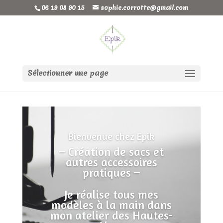
06 19 08 90 15
sophie.corrotte@gmail.com
Sélectionner une page
Bienvenue chez Epik
– Création de sacs et
autres accessoires
pratiques –
Je réalise tous mes
modèles à la main dans
mon atelier des Hautes-