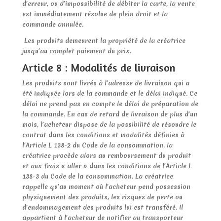
d’erreur, ou d’impossibilité de débiter la carte, la vente
est immédiatement résolue de plein droit et la
commande annulée.
Les produits demeurent la propriété de la créatrice
jusqu’au complet paiement du prix.
Article 8 : Modalités de livraison
Les produits sont livrés à l’adresse de livraison qui a
été indiquée lors de la commande et le délai indiqué. Ce
délai ne prend pas en compte le délai de préparation de
la commande. En cas de retard de livraison de plus d’un
mois, l’acheteur dispose de la possibilité de résoudre le
contrat dans les conditions et modalités définies à
l’Article L 138-2 du Code de la consommation. la
créatrice procède alors au remboursement du produit
et aux frais « aller » dans les conditions de l’Article L
138-3 du Code de la consommation. La créatrice
rappelle qu’au moment où l’acheteur pend possession
physiquement des produits, les risques de perte ou
d’endommagement des produits lui est transféré. Il
appartient à l’acheteur de notifier au transporteur