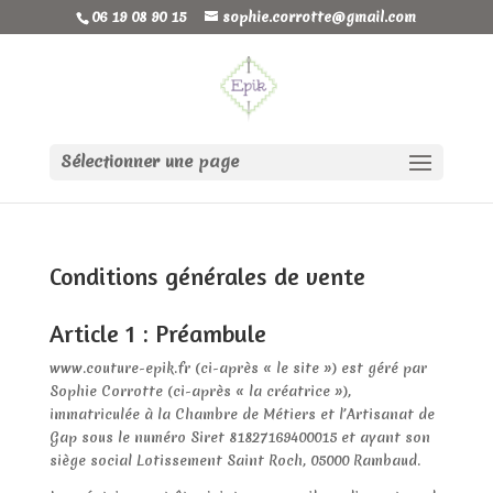
06 19 08 90 15
sophie.corrotte@gmail.com
Sélectionner une page
Conditions générales de vente
Article 1 : Préambule
www.couture-epik.fr (ci-après « le site ») est géré par
Sophie Corrotte (ci-après « la créatrice »),
immatriculée à la Chambre de Métiers et l’Artisanat de
Gap sous le numéro Siret 81827169400015 et ayant son
siège social Lotissement Saint Roch, 05000 Rambaud.