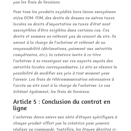
pas les frais de livraison.
Pour tous les produits expédiés hors Union européenne
et/ou DOM-TOM, des droits de douane ou autres taxes
locales ou droits d’importation ou taxes d’état sont
susceptibles d’être exigibles dans certains cas. Ces
droits et sommes ne relèvent pas du ressort du site. Ils
seront à la charge de l’acheteur et relèvent de sa
responsabilité (déclarations, paiement aux autorités
compétentes, etc.). la créatrice invite à ce titre
l’acheteur à se renseigner sur ces aspects auprès des
autorités locales correspondantes. Le site se réserve la
possibilité de modifier ses prix à tout moment pour
l’avenir. Les frais de télécommunication nécessaires à
l’accès au site sont à la charge de l’acheteur. Le cas
échéant également, les frais de livraison.
Article 5 : Conclusion du contrat en
ligne
L’acheteur devra suivre une série d’étapes spécifiques à
chaque produit offert par la créatrice pour pouvoir
réaliser sa commande. Toutefois, les étapes décrites ci-