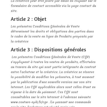
La créatrice peut être jointe par email en cliquant sur le
formulaire de contact accessible via la page contact du
site.
Article 2 : Objet
Les présentes Conditions Générales de Vente
déterminent les droits et obligations des parties dans
le cadre de la vente en ligne de Produits proposés par
la créatrice
Article 3 : Dispositions générales
Les présentes Conditions Générales de Vente (CGV)
s’appliquent à toutes les ventes de produits, effectuées
au travers du site qui sont partie intégrante du contrat
entre l’acheteur et la créatrice. La créatrice se réserve
la possibilité de modifier les présentes, à tout moment
par la publication d’une nouvelle version sur son site
Internet. Les CGV applicables alors sont celles étant en
vigueur à la date du paiement. Ces CGV sont
consultables sur le site Internet à l’adresse suivante
www.couture-epik.fr/cgv . En passant une commande