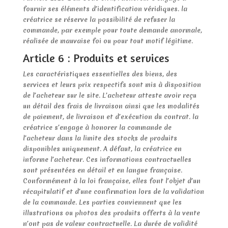
fournir ses éléments d’identification véridiques. la
créatrice se réserve la possibilité de refuser la
commande, par exemple pour toute demande anormale,
réalisée de mauvaise foi ou pour tout motif légitime.
Article 6 : Produits et services
Les caractéristiques essentielles des biens, des
services et leurs prix respectifs sont mis à disposition
de l’acheteur sur le site. L’acheteur atteste avoir reçu
un détail des frais de livraison ainsi que les modalités
de paiement, de livraison et d’exécution du contrat. la
créatrice s’engage à honorer la commande de
l’acheteur dans la limite des stocks de produits
disponibles uniquement. A défaut, la créatrice en
informe l’acheteur. Ces informations contractuelles
sont présentées en détail et en langue française.
Conformément à la loi française, elles font l’objet d’un
récapitulatif et d’une confirmation lors de la validation
de la commande. Les parties conviennent que les
illustrations ou photos des produits offerts à la vente
n’ont pas de valeur contractuelle. La durée de validité