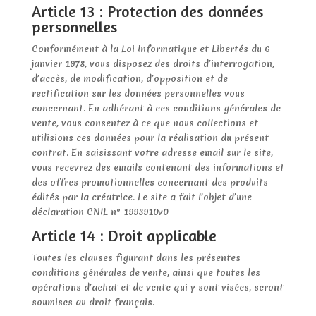
Article 13 : Protection des données
personnelles
Conformément à la Loi Informatique et Libertés du 6
janvier 1978, vous disposez des droits d’interrogation,
d’accès, de modification, d’opposition et de
rectification sur les données personnelles vous
concernant. En adhérant à ces conditions générales de
vente, vous consentez à ce que nous collections et
utilisions ces données pour la réalisation du présent
contrat. En saisissant votre adresse email sur le site,
vous recevrez des emails contenant des informations et
des offres promotionnelles concernant des produits
édités par la créatrice. Le site a fait l’objet d’une
déclaration CNIL n° 1993910v0
Article 14 : Droit applicable
Toutes les clauses figurant dans les présentes
conditions générales de vente, ainsi que toutes les
opérations d’achat et de vente qui y sont visées, seront
soumises au droit français.