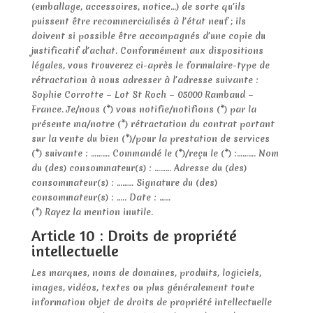
(emballage, accessoires, notice…) de sorte qu’ils
puissent être recommercialisés à l’état neuf ; ils
doivent si possible être accompagnés d’une copie du
justificatif d’achat. Conformément aux dispositions
légales, vous trouverez ci-après le formulaire-type de
rétractation à nous adresser à l’adresse suivante :
Sophie Corrotte – Lot St Roch – 05000 Rambaud –
France. Je/nous (*) vous notifie/notifions (*) par la
présente ma/notre (*) rétractation du contrat portant
sur la vente du bien (*)/pour la prestation de services
(*) suivante : ………. Commandé le (*)/reçu le (*) :………. Nom
du (des) consommateur(s) : ……… Adresse du (des)
consommateur(s) : ……… Signature du (des)
consommateur(s) : ….. Date : ……
(*) Rayez la mention inutile.
Article 10 : Droits de propriété
intellectuelle
Les marques, noms de domaines, produits, logiciels,
images, vidéos, textes ou plus généralement toute
information objet de droits de propriété intellectuelle