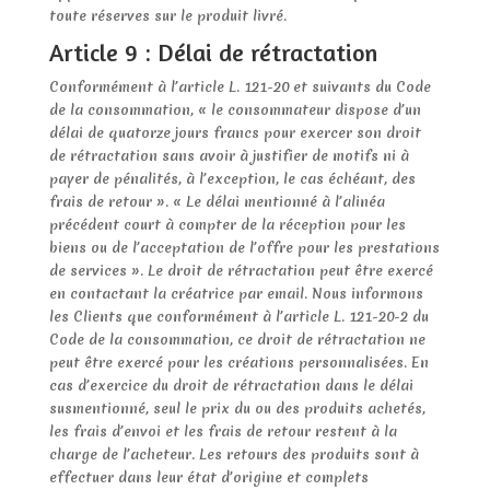
toute réserves sur le produit livré.
Article 9 : Délai de rétractation
Conformément à l’article L. 121-20 et suivants du Code
de la consommation, « le consommateur dispose d’un
délai de quatorze jours francs pour exercer son droit
de rétractation sans avoir à justifier de motifs ni à
payer de pénalités, à l’exception, le cas échéant, des
frais de retour ». « Le délai mentionné à l’alinéa
précédent court à compter de la réception pour les
biens ou de l’acceptation de l’offre pour les prestations
de services ». Le droit de rétractation peut être exercé
en contactant la créatrice par email. Nous informons
les Clients que conformément à l’article L. 121-20-2 du
Code de la consommation, ce droit de rétractation ne
peut être exercé pour les créations personnalisées. En
cas d’exercice du droit de rétractation dans le délai
susmentionné, seul le prix du ou des produits achetés,
les frais d’envoi et les frais de retour restent à la
charge de l’acheteur. Les retours des produits sont à
effectuer dans leur état d’origine et complets