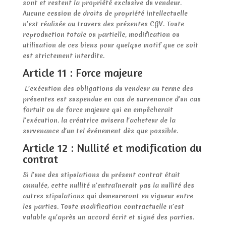
sont et restent la propriété exclusive du vendeur.
Aucune cession de droits de propriété intellectuelle
n’est réalisée au travers des présentes CGV. Toute
reproduction totale ou partielle, modification ou
utilisation de ces biens pour quelque motif que ce soit
est strictement interdite.
Article 11 : Force majeure
L’exécution des obligations du vendeur au terme des
présentes est suspendue en cas de survenance d’un cas
fortuit ou de force majeure qui en empêcherait
l’exécution. la créatrice avisera l’acheteur de la
survenance d’un tel événement dès que possible.
Article 12 : Nullité et modification du
contrat
Si l’une des stipulations du présent contrat était
annulée, cette nullité n’entraînerait pas la nullité des
autres stipulations qui demeureront en vigueur entre
les parties. Toute modification contractuelle n’est
valable qu’après un accord écrit et signé des parties.