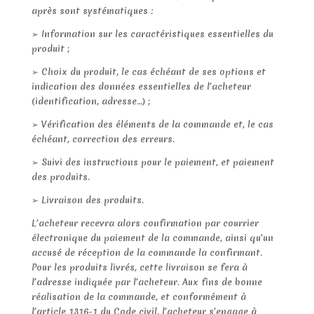
après sont systématiques :
➢ Information sur les caractéristiques essentielles du
produit ;
➢ Choix du produit, le cas échéant de ses options et
indication des données essentielles de l’acheteur
(identification, adresse…) ;
➢ Vérification des éléments de la commande et, le cas
échéant, correction des erreurs.
➢ Suivi des instructions pour le paiement, et paiement
des produits.
➢ Livraison des produits.
L’acheteur recevra alors confirmation par courrier
électronique du paiement de la commande, ainsi qu’un
accusé de réception de la commande la confirmant.
Pour les produits livrés, cette livraison se fera à
l’adresse indiquée par l’acheteur. Aux fins de bonne
réalisation de la commande, et conformément à
l’article 1316-1 du Code civil, l’acheteur s’engage à