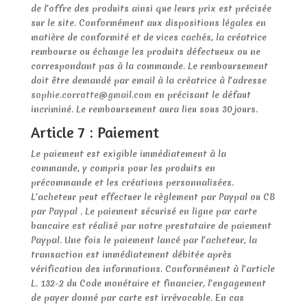
de l’offre des produits ainsi que leurs prix est précisée
sur le site. Conformément aux dispositions légales en
matière de conformité et de vices cachés, la créatrice
rembourse ou échange les produits défectueux ou ne
correspondant pas à la commande. Le remboursement
doit être demandé par email à la créatrice à l’adresse
sophie.corrotte@gmail.com
en précisant le défaut
incriminé. Le remboursement aura lieu sous 30 jours.
Article 7 : Paiement
Le paiement est exigible immédiatement à la
commande, y compris pour les produits en
précommande et les créations personnalisées.
L’acheteur peut effectuer le règlement par Paypal ou CB
par Paypal . Le paiement sécurisé en ligne par carte
bancaire est réalisé par notre prestataire de paiement
Paypal. Une fois le paiement lancé par l’acheteur, la
transaction est immédiatement débitée après
vérification des informations. Conformément à l’article
L. 132-2 du Code monétaire et financier, l’engagement
de payer donné par carte est irrévocable. En cas