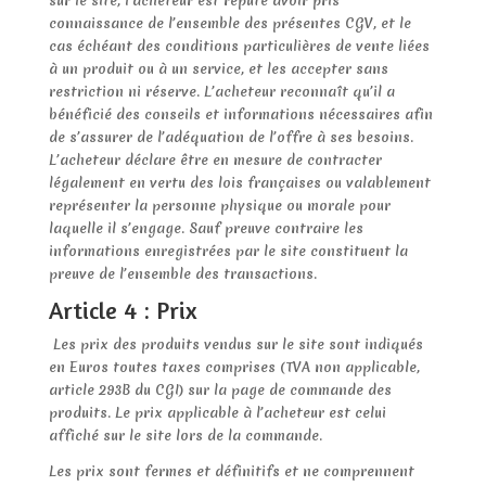
sur le site, l’acheteur est réputé avoir pris
connaissance de l’ensemble des présentes CGV, et le
cas échéant des conditions particulières de vente liées
à un produit ou à un service, et les accepter sans
restriction ni réserve. L’acheteur reconnaît qu’il a
bénéficié des conseils et informations nécessaires afin
de s’assurer de l’adéquation de l’offre à ses besoins.
L’acheteur déclare être en mesure de contracter
légalement en vertu des lois françaises ou valablement
représenter la personne physique ou morale pour
laquelle il s’engage. Sauf preuve contraire les
informations enregistrées par le site constituent la
preuve de l’ensemble des transactions.
Article 4 : Prix
Les prix des produits vendus sur le site sont indiqués
en Euros toutes taxes comprises (TVA non applicable,
article 293B du CGI) sur la page de commande des
produits. Le prix applicable à l’acheteur est celui
affiché sur le site lors de la commande.
Les prix sont fermes et définitifs et ne comprennent